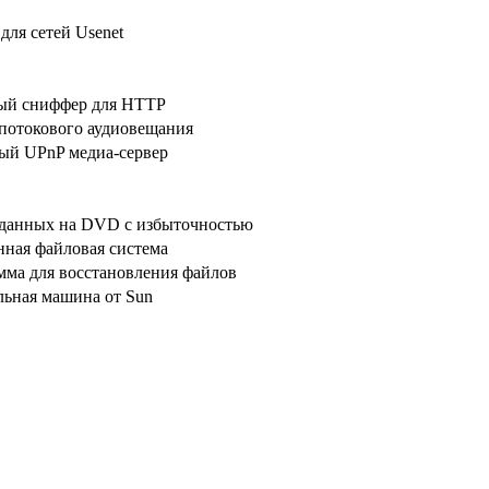
для сетей Usenet
ый сниффер для HTTP
 потокового аудиовещания
ый UPnP медиа-сервер
 данных на DVD с избыточностью
нная файловая система
мма для восстановления файлов
льная машина от Sun