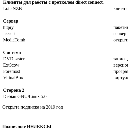
Клиенты для работы с протколом direct connect.
LottaNZB
клиент 
Сервер
httpry
пакетн
Icecast
сервер
MediaTomb
открыт
Система
DVDisaster
запись
Ext3cow
версио
Foremost
програ
VirtualBox
виртуа
Сторона 2
Debian GNU/Linux 5.0
Открыта подписка на 2019 год
Подписные ИНДЕКСЫ