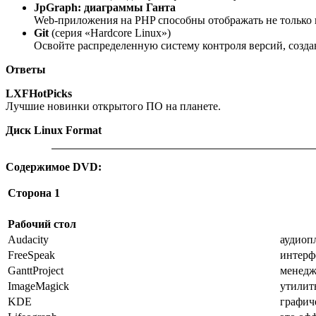
JpGraph: диаграммы Ганта
Web-приложения на PHP способны отображать не только 
Git
(серия «Hardcore Linux»)
Освойте распределенную систему контроля версий, созда
Ответы
LXFHotPicks
Лучшие новинки открытого ПО на планете.
Диск Linux Format
Содержимое DVD:
Сторона 1
Рабочий стол
Audacity
аудиоп
FreeSpeak
интерф
GanttProject
менедж
ImageMagick
утилит
KDE
графич