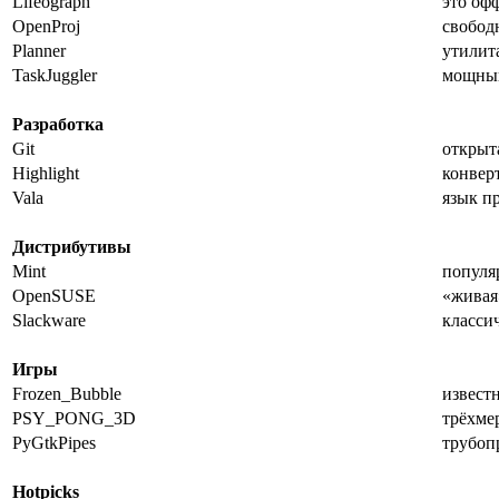
Lifeograph
это оф
OpenProj
свобод
Planner
утилит
TaskJuggler
мощный
Разработка
Git
открыт
Highlight
конвер
Vala
язык п
Дистрибутивы
Mint
популя
OpenSUSE
«живая
Slackware
класси
Игры
Frozen_Bubble
известн
PSY_PONG_3D
трёхме
PyGtkPipes
трубоп
Hotpicks