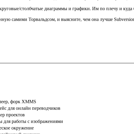
круговые/столбчатые диаграммы и графики. Им по плечу и куда
нную самими Торвальдсом, и выясните, чем она лучше Subversio
леер, форк XMMS
ейс для онлайн переводчиков
ер проектов
ы для работы с изображениями
еское окружение