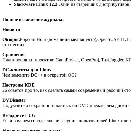
Slackware Linux 12.2
Один из старейших дистрибутивов L
Полное оглавление журнала:
Новости
Обзоры
:Popcorn Hour (домашний медиацентр),OpenSUSE 11.1 и 
стратегии)
Сравнение
Планировщики проектов: GanttProject, OpenProj, TaskJuggler, KPl
DC-клиенты для Linux
Чем заменить DC++ в открытой ОС?
Настроим KDE
26 советов про то, как сделать самый современный рабочий ст
DVDisaster
Подумайте о сохранности данных на DVD прежде, чем диски ст
Взбодрите LUG
Если в вашем городе еще нет группы пользователей Linux или 
Научи компьютер слышать!