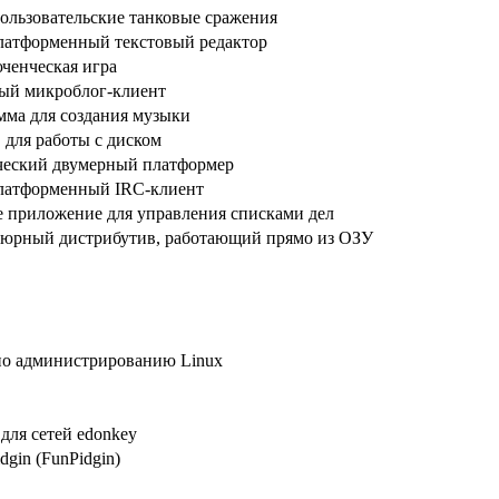
ользовательские танковые сражения
латформенный текстовый редактор
ченческая игра
ый микроблог-клиент
мма для создания музыки
 для работы с диском
ческий двумерный платформер
латформенный IRC-клиент
е приложение для управления списками дел
юрный дистрибутив, работающий прямо из ОЗУ
по администрированию Linux
для сетей edonkey
dgin (FunPidgin)