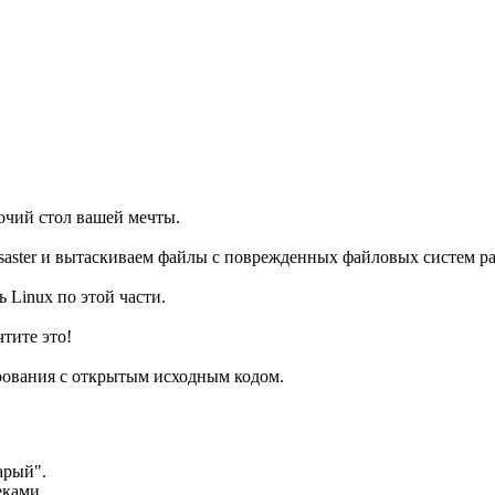
бочий стол вашей мечты.
ster и вытаскиваем файлы с поврежденных файловых систем р
 Linux по этой части.
тите это!
рования с открытым исходным кодом.
арый".
еками.