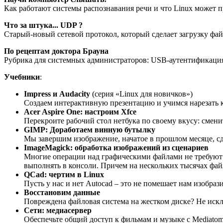
Как работают системы распознавания речи и что Linux может п
Что за штука... UDP ?
Старый-новый сетевой протокол, который сделает загрузку файл
По рецептам доктора Брауна
Рубрика для системных администраторов: USB-аутентификация
Учебники
:
Impress и Audacity
(серия «Linux для новичков»)
Создаем интерактивную презентацию и учимся нарезать 
Acer Aspire One: настроим Xfce
Перекроите рабочий стол нетбука по своему вкусу: смен
GIMP: Доработаем винную бутылку
Мы завершим изображение, начатое в прошлом месяце, сд
ImageMagick: обработка изображений из сценариев
Многие операции над графическими файлами не требуют 
выполнять в консоли. Причем на нескольких тысячах файл
QCad: чертим в Linux
Пусть у нас и нет Autocad – это не помешает нам изобраз
Восстановим данные
Повреждена файловая система на жестком диске? Не исклю
Сети: медиасервер
Обеспечьте общий доступ к фильмам и музыке с Mediatomb 