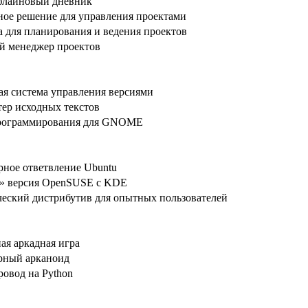
флайновый дневник
ное решение для управления проектами
а для планирования и ведения проектов
 менеджер проектов
ая система управления версиями
тер исходных текстов
рограммирования для GNOME
рное ответвление Ubuntu
» версия OpenSUSE с KDE
ческий дистрибутив для опытных пользователей
ая аркадная игра
рный арканоид
ровод на Python