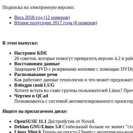
Подписка на электронную версию:
Весь 2018 год (12 номеров)
Второе полугодие 2017 года (6 номеров)
В этом выпуске:
Настроим KDE
26 советов, которые помогут превратить версию 4.2 в ра
Восстановим данные
Защищаем DVD с резервными копиями с помощью DVDisa
Распознавание речи
Как работают данные технологии и что может предложить
Взбодри свой LUG
Хотите встать во главе группы пользователей Linux? Проч
Чертим в QCad
Познакомьтесь с системой автоматизированного проекти
Ищите на прилагаемом диске
:
OpenSUSE 11.1
Дистрибутив от Novell.
Debian GNU/Linux 5.0
Стабильный больше не значит "ст
Linux Mint 6
Теперь не просто Ubuntu с мультимедиа-код