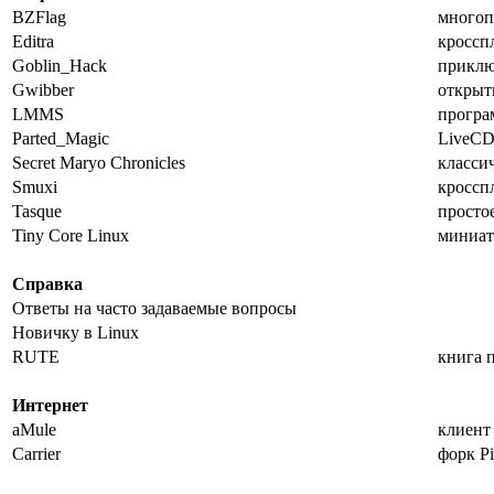
BZFlag
многоп
Editra
кроссп
Goblin_Hack
приклю
Gwibber
открыт
LMMS
програ
Parted_Magic
LiveCD
Secret Maryo Chronicles
класси
Smuxi
кроссп
Tasque
просто
Tiny Core Linux
миниат
Справка
Ответы на часто задаваемые вопросы
Новичку в Linux
RUTE
книга 
Интернет
aMule
клиент 
Carrier
форк Pi