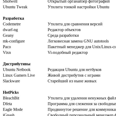
Shotwell
Открытый органайзер фотографий
Ubuntu Tweak
Утилита тонкой настройки Ubuntu
Разработка
Codemetre
Утилита для сравнения версий
dwarf-ng
Редактор объектов
Geany
Среда разработки
mk-configure
Легковесная замена GNU autotools
Paco
Пакетный менеджер для Unix/Linux-с
Vixn
Vi-подобный редактор
Дистрибутивы
Ubuntu Netbook
Редакция Ubuntu для нетбуков
Linux Gamers Live
Живой дистрибутив с играми
Slackware
Старейший из ныне живых
HotPicks
BleachBit
Утилита для удаления ненужных фай
Dfeta
Программа для слежения за свободны
Eagle Mode
Продвинутое решение для коммуника
jGnash
Свободный персональный менеджер 