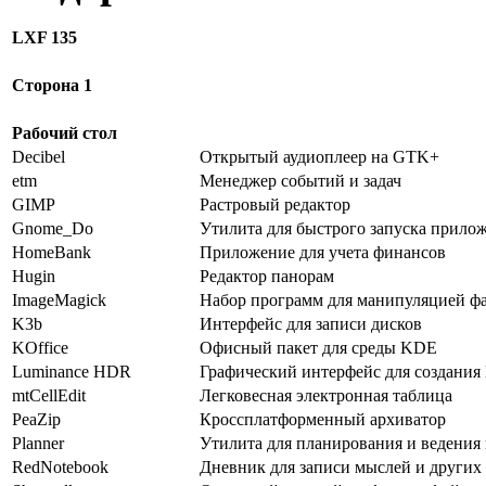
LXF 135
Сторона 1
Рабочий стол
Decibel
Открытый аудиоплеер на GTK+
etm
Менеджер событий и задач
GIMP
Растровый редактор
Gnome_Do
Утилита для быстрого запуска прило
HomeBank
Приложение для учета финансов
Hugin
Редактор панорам
ImageMagick
Набор программ для манипуляцией ф
K3b
Интерфейс для записи дисков
KOffice
Офисный пакет для среды KDE
Luminance HDR
Графический интерфейс для создани
mtCellEdit
Легковесная электронная таблица
PeaZip
Кроссплатформенный архиватор
Planner
Утилита для планирования и ведения
RedNotebook
Дневник для записи мыслей и других