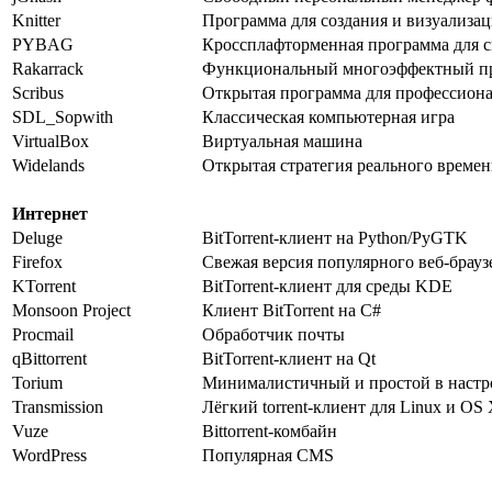
Knitter
Программа для создания и визуализа
PYBAG
Кроссплафторменная программа для с
Rakarrack
Функциональный многоэффектный п
Scribus
Открытая программа для профессиона
SDL_Sopwith
Классическая компьютерная игра
VirtualBox
Виртуальная машина
Widelands
Открытая стратегия реального време
Интернет
Deluge
BitTorrent-клиент на Python/PyGTK
Firefox
Свежая версия популярного веб-брауз
KTorrent
BitTorrent-клиент для среды KDE
Monsoon Project
Клиент BitTorrent на C#
Procmail
Обработчик почты
qBittorrent
BitTorrent-клиент на Qt
Torium
Минималистичный и простой в настрой
Transmission
Лёгкий torrent-клиент для Linux и OS
Vuze
Bittorrent-комбайн
WordPress
Популярная CMS