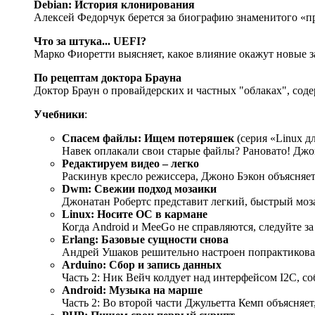
Debian: История клонирования
Алексей Федорчук берется за биографию знаменитого «п
Что за штука... UEFI?
Марко Фиоретти выясняет, какое влияние окажут новые з
По рецептам доктора Брауна
Доктор Браун о провайдерских и частных "облаках", сод
Учебники
:
Cпасем файлы: Ищем потеряшек
(серия «Linux д
Навек оплакали свои старые файлы? Рановато! Джо
Редактируем видео – легко
Раскинув кресло режиссера, Джоно Бэкон объясняет,
Dwm: Свежии подход мозаики
Джонатан Робертс представит легкий, быстрый мо
Linux: Носите ОС в кармане
Когда Android и MeeGo не справляются, следуйте з
Erlang: Базовые сущности снова
Андрей Ушаков решительно настроен попрактиковать
Arduino: Сбор и запись данных
Часть 2: Ник Вейч колдует над интерфейсом I2C, с
Android: Музыка на марше
Часть 2: Во второй части Джульетта Кемп объясняет