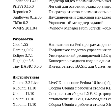
OpenShot 1.4.0
Редактор видео с возможностью экс
PiTiVi 0.15.0
Легкий для освоения редактор видео
Reportico 2.1
Генератор отчетов с возможностью
Sunflower 0.1a.35
Двухпанельный файловый менедж
TkDo 0.2
Упрощенный менеджер заданий
WMFS 201104
(Window Manager From Scratch) «об
Разработка
Cloc 1.55
Написанная на Perl программа для п
Darning 0.02
Графическое средство управления п
Eclipse 3.7.1
Универсальный расширяемый IDE для
Highlight 3.6
Конвертер исходного кода на одном
Tiny BASIC 0.5.0
Интерпретатор BASIC для Curses, м
Дистрибутивы
Gnome 3.2 Live
LiveCD на основе Fedora 16 beta (об
Kubuntu 11.10
Сборка Ubuntu c рабочим столом K
Ubuntu 11.10
Специальная сборка LXF, 32-разряд
Ubuntu 11.10
Установочный DVD, 64-разрядная с
Xubuntu 11.10
Сборка Ubuntu c рабочим столом Xf