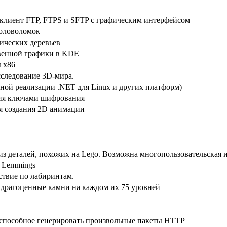
лиент FTP, FTPS и SFTP с графическим интерфейсом
головоломок
ических деревьев
венной графики в KDE
 x86
исследование 3D-мира.
дной реализации .NET для Linux и других платформ)
я ключами шифрования
я создания 2D анимации
из деталей, похожих на Lego. Возможна многопользовательская и
й Lemmings
ствие по лабиринтам.
ь драгоценные камни на каждом их 75 уровней
 способное генерировать произвольные пакеты HTTP