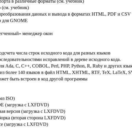
порта в различные форматы (см. учебник)
 (см. учебник)
 преобразования данных и вывода в форматах HTML, PDF и CSV
ер для GNOME
легченный» менеджер окон
одсчета числа строк исходного кода для разных языков
оследовательностями исправлений в дереве исходного кода.
 Ada, C, C++, COBOL, Perl, PHP, Python, R, Ruby и других язы
 из более 140 языков в файл HTML, XHTML, RTF, TeX, LaTeX, SV
ожет быть встроен в код другой программы
раз ISO)
DE (загрузка с LXFDVD)
ная версия (загрузка с LXFDVD)
борка (вторая сторона LXFDVD)
ce (загрузка с LXFDVD)