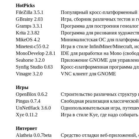
HotPicks
FileZilla 3.5.1
Популярный кросс-платформенный к
GBrainy 2.03
Игра, сборник различных тестов и 
Gramps 3.3.1
Программа для построения генеалог
Krita 2.3.82
Программа для рисования художест
MikeOS 4.2
Минималистская ОС для платформы
Minetest-c55 0.2
Игра в стиле InfiniMiner/Minecraft, 
MonoDevelop 2.8.1
IDE для разработки на Mono (свобо
Seahorse 3.2.0
Приложение GNOME для управлени
Synfig Studio 0.63
Кросс-платформенная программа дл
Vinagre 3.2.0
VNC клиент для GNOME
Игры
OpenBlox 0.6.2
Строительство различных структур 
Pingus 0.7.4
Свободная реализация классическо
UnNetHack 3.6.0
Однопользовательская игра, путеше
Xye 0.11.2
Игра в стиле Kye, где надо собират
Интернет
Alatheia 0.0.7beta
Средство отладки веб-приложений,