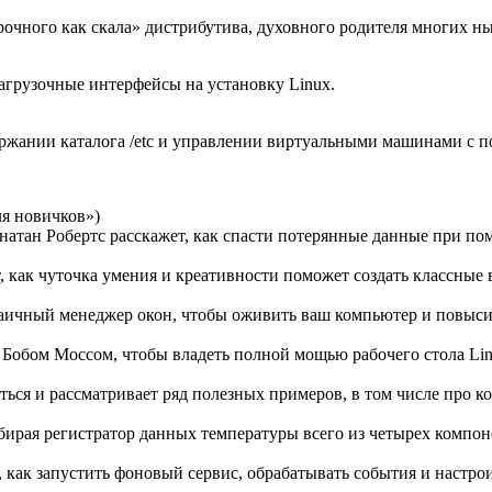
рочного как скала» дистрибутива, духовного родителя многих 
агрузочные интерфейсы на установку Linux.
ержании каталога /etc и управлении виртуальными машинами с п
ля новичков»)
натан Робертс расскажет, как спасти потерянные данные при п
 как чуточка умения и креативности поможет создать классные в
заичный менеджер окон, чтобы оживить ваш компьютер и повыси
а Бобом Моссом, чтобы владеть полной мощью рабочего стола Lin
ся и рассматривает ряд полезных примеров, в том числе про к
обирая регистратор данных температуры всего из четырех компон
, как запустить фоновый сервис, обрабатывать события и настро