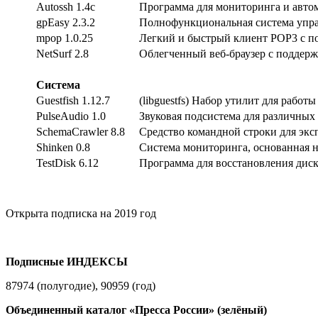
Autossh 1.4с
Программа для мониторинга и авто
gpEasy 2.3.2
Полнофункциональная система упра
mpop 1.0.25
Легкий и быстрый клиент POP3 с 
NetSurf 2.8
Облегченный веб-браузер с поддер
Система
Guestfish 1.12.7
(libguestfs) Набор утилит для рабо
PulseAudio 1.0
Звуковая подсистема для различны
SchemaCrawler 8.8
Средство командной строки для экс
Shinken 0.8
Система мониторинга, основанная н
TestDisk 6.12
Программа для восстановления диск
Открыта подписка на 2019 год
Подписные ИНДЕКСЫ
87974 (полугодие), 90959 (год)
Объединенный каталог «Пресса России» (зелёный)