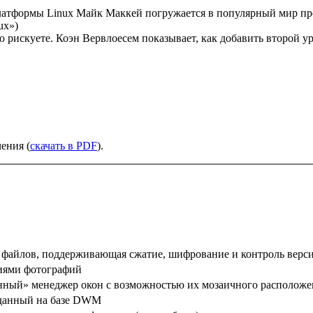
платформы Linux Майк Маккей погружается в популярный мир п
ux»)
о рискуете. Коэн Вервлоесем показывает, как добавить второй у
ения (
скачать в PDF
).
 файлов, поддерживающая сжатие, шифрование и контроль верс
иями фотографий
нный» менеджер окон с возможностью их мозаичного расположе
зданный на базе DWM