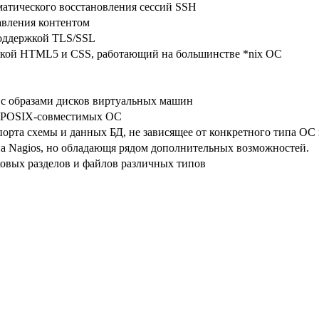
матического восстановления сессий SSH
вления контентом
поддержкой TLS/SSL
жкой HTML5 и CSS, работающий на большинстве *nix ОС
ты с образами дисков виртуальных машин
х POSIX-совместимых OC
порта схемы и данных БД, не зависящее от конкретного типа ОС
а Nagios, но обладающя рядом дополнительных возможностей.
овых разделов и файлов различных типов