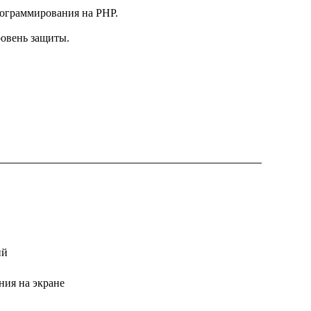
рограммирования на PHP.
ровень защиты.
ий
ния на экране