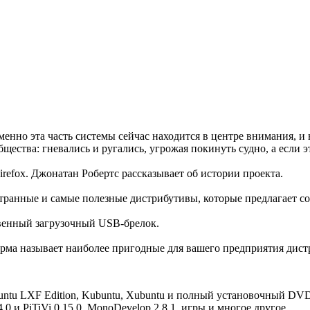
менно эта часть системы сейчас находится в центре внимания, и
ества: гневались и ругались, угрожая покинуть судно, а если э
irefox. Джонатан Робертс рассказывает об истории проекта.
транные и самые полезные дистрибутивы, которые предлагает со
ственный загрузочный USB-брелок.
ма называет наиболее пригодные для вашего предприятия дист
buntu LXF Edition, Kubuntu, Xubuntu и полный установочный DVD, 
0 и PiTiVi 0.15.0, MonoDevelop 2.8.1, игры и многое другое...