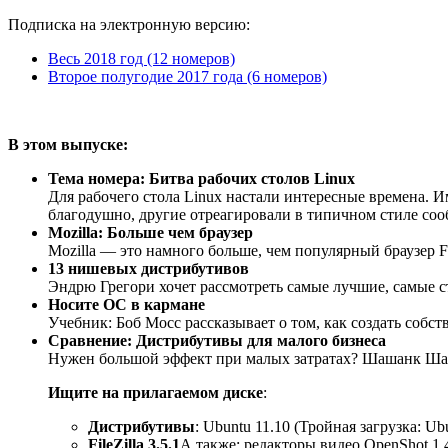
Подписка на электронную версию:
Весь 2018 год (12 номеров)
Второе полугодие 2017 года (6 номеров)
В этом выпуске:
Тема номера: Битва рабочих столов Linux
Для рабочего стола Linux настали интересные времена. И
благодушно, другие отреагировали в типичном стиле сообщ
Mozilla: Больше чем браузер
Mozilla — это намного больше, чем популярный браузер F
13 нишевых дистрибутивов
Эндрю Грегори хочет рассмотреть самые лучшие, самые с
Носите ОС в кармане
Учебник: Боб Мосс рассказывает о том, как создать соб
Сравнение: Дистрибутивы для малого бизнеса
Нужен большой эффект при малых затратах? Шашанк Шар
Ищите на прилагаемом диске
:
Дистрибутивы
: Ubuntu 11.10 (Тройная загрузка: U
FileZilla 3.5.1
А также: редакторы видео OpenShot 1.4.