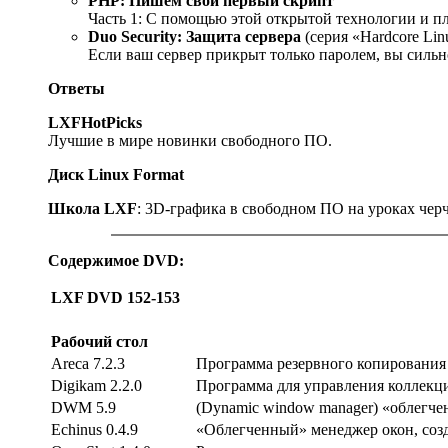
PHP: Пишем свои первый скрипт
Часть 1: С помощью этой открытой технологии и 
Duo Security: Защита сервера
(серия «Hardcore Lin
Если ваш сервер прикрыт только паролем, вы сильн
Ответы
LXFHotPicks
Лучшие в мире новинки свободного ПО.
Диск Linux Format
Школа LXF
: 3D-графика в свободном ПО на уроках черч
Содержимое DVD:
LXF DVD 152-153
Рабочий стол
Areca 7.2.3
Программа резервного копирования
Digikam 2.2.0
Программа для управления коллекц
DWM 5.9
(Dynamic window manager) «облегче
Echinus 0.4.9
«Облегченный» менеджер окон, со