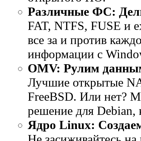
Различные ФС: Де
FAT, NTFS, FUSE и e
все за и против кажд
информации с Windo
OMV: Рулим данны
Лучшие открытые NA
FreeBSD. Или нет? 
решение для Debian, 
Ядро Linux: Создае
Не засиживайтесь на