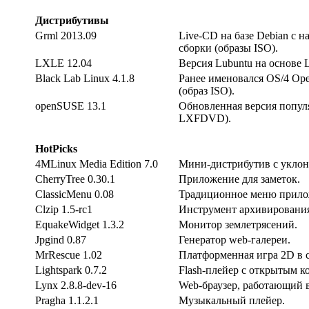
Дистрибутивы
Grml 2013.09
Live-CD на базе Debian с 
сборки (образы ISO).
LXLE 12.04
Версия Lubuntu на основе 
Black Lab Linux 4.1.8
Ранее именовался OS/4 Ope
(образ ISO).
openSUSE 13.1
Обновленная версия популя
LXFDVD).
HotPicks
4MLinux Media Edition 7.0
Мини-дистрибутив с уклон
CherryTree 0.30.1
Приложение для заметок.
ClassicMenu 0.08
Традиционное меню прилож
Clzip 1.5-rc1
Инструмент архивировани
EquakeWidget 1.3.2
Монитор землетрясений.
Jpgind 0.87
Генератор web-галереи.
MrRescue 1.02
Платформенная игра 2D в с
Lightspark 0.7.2
Flash-плейер с открытым к
Lynx 2.8.8-dev-16
Web-браузер, работающий 
Pragha 1.1.2.1
Музыкальный плейер.