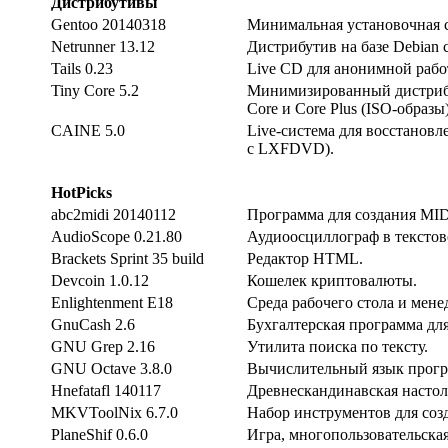
Дистрибутивы
Gentoo 20140318
Минимальная установочная си
Netrunner 13.12
Дистрибутив на базе Debian 
Tails 0.23
Live CD для анонимной работ
Tiny Core 5.2
Минимизированный дистрибут
Core и Core Plus (ISO-образы)
CAINE 5.0
Live-система для восстановл
с LXFDVD).
HotPicks
abc2midi 20140112
Программа для создания MID
AudioScope 0.21.80
Аудиоосциллограф в текстов
Brackets Sprint 35 build
Редактор HTML.
Devcoin 1.0.12
Кошелек криптовалюты.
Enlightenment E18
Среда рабочего стола и мене
GnuCash 2.6
Бухгалтерская программа дл
GNU Grep 2.16
Утилита поиска по тексту.
GNU Octave 3.8.0
Вычислительный язык прогр
Hnefatafl 140117
Древнескандинавская настол
MKVToolNix 6.7.0
Набор инструментов для созд
PlaneShif 0.6.0
Игра, многопользовательская