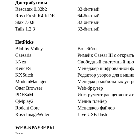
Дистрибутивы
Rescatux 0.32b2
32-битный
Rosa Fresh R4 KDE
64-битный
Slax 7.0.8
32-битный
Tails 1.2.3
32-битный
HotPicks
Blobby Volley
Волейбол
Caesaria
Римейк Caesar III с откры
I-Nex
Свободный системный про
KencFS
Менеджер шифрованной ф
KXStitch
Редактор узоров для выши
ModemManager
Менеджер мобильных устр
Otter Browser
Web-браузер
PDFSaM
Инструмент расщепления 
QMplay2
Медиа-плейер
Rodent Core
Менеджер файлов
Rosa ImageWriter
Live USB flash
WEB-БРАУЗЕРЫ