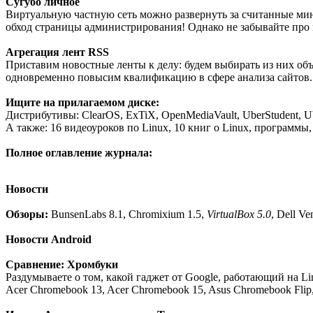
Сугубо личное
Виртуальную частную сеть можно развернуть за считанные мину
обход страницы администрирования! Однако не забывайте про 
Агрегация лент RSS
Приставим новостные ленты к делу: будем выбирать из них объя
одновременно повысим квалификацию в сфере анализа сайтов.
Ищите на прилагаемом диске:
Дистрибутивы: ClearOS, ExTiX, OpenMediaVault, UberStudent, Ub
А также: 16 видеоуроков по Linux, 10 книг о Linux, программы
Полное оглавление журнала:
Новости
Обзоры:
BunsenLabs 8.1, Chromixium 1.5,
VirtualBox 5.0
, Dell Ve
Новости Android
Сравнение: Хромбуки
Раздумываете о том, какой гаджет от Google, работающий на L
Acer Chromebook 13, Acer Chromebook 15, Asus Chromebook Flip,