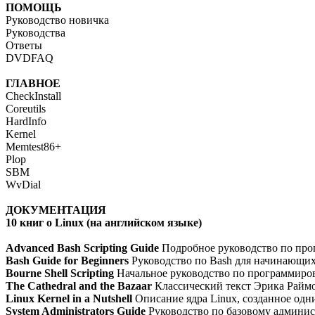
ПОМОЩЬ
Руководство новичка
Руководства
Ответы
DVDFAQ
ГЛАВНОЕ
CheckInstall
Coreutils
HardInfo
Kernel
Memtest86+
Plop
SBM
WvDial
ДОКУМЕНТАЦИЯ
10 книг о Linux (на английском языке)
Advanced Bash Scripting Guide
Подробное руководство по про
Bash Guide for Beginners
Руководство по Bash для начинающи
Bourne Shell Scripting
Начальное руководство по программиро
The Cathedral and the Bazaar
Классический текст Эрика Раймо
Linux Kernel in a Nutshell
Описание ядра Linux, созданное одн
System Administrators Guide
Руководство по базовому админис