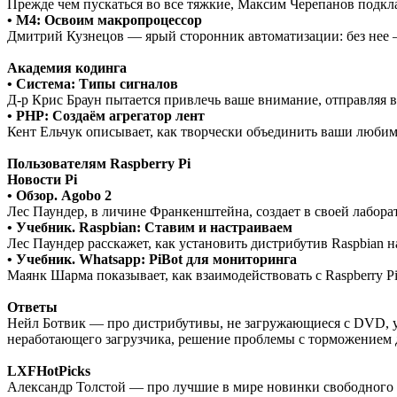
Прежде чем пускаться во все тяжкие, Максим Черепанов подкл
• М4: Освоим макропроцессор
Дмитрий Кузнецов — ярый сторонник автоматизации: без нее 
Академия кодинга
• Система: Типы сигналов
Д-р Крис Браун пытается привлечь ваше внимание, отправляя 
• PHP: Создаём агрегатор лент
Кент Ельчук описывает, как творчески объединить ваши люби
Пользователям Raspberry Pi
Новости Pi
• Обзор. Agobo 2
Лес Паундер, в личине Франкенштейна, создает в своей лабора
• Учебник. Raspbian: Cтавим и настраиваем
Лес Паундер расскажет, как установить дистрибутив Raspbian н
• Учебник. Whatsapp: PiBot для мониторинга
Маянк Шарма показывает, как взаимодействовать с Raspberry 
Ответы
Нейл Ботвик — про дистрибутивы, не загружающиеся с DVD, у
неработающего загрузчика, решение проблемы с торможением 
LXFHotPicks
Александр Толстой — про лучшие в мире новинки свободного