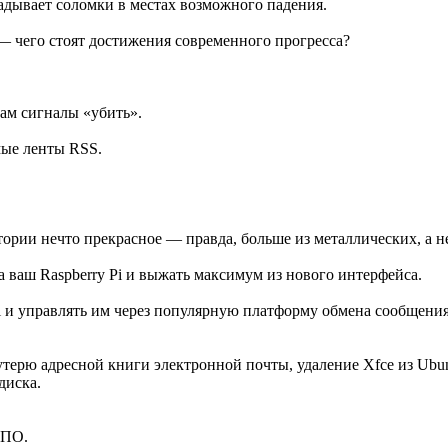
адывает соломки в местах возможного падения.
— чего стоят достижения современного прогресса?
вам сигналы «убить».
мые ленты RSS.
тории нечто прекрасное — правда, больше из металлических, а н
а ваш Raspberry Pi и выжать максимум из нового интерфейса.
Pi и управлять им через популярную платформу обмена сообщени
терю адресной книги электронной почты, удаление Xfce из Ubu
диска.
 ПО.