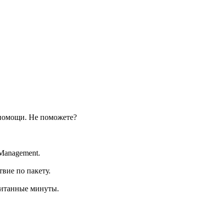
 помощи. Не поможете?
Management.
вие по пакету.
читанные минуты.