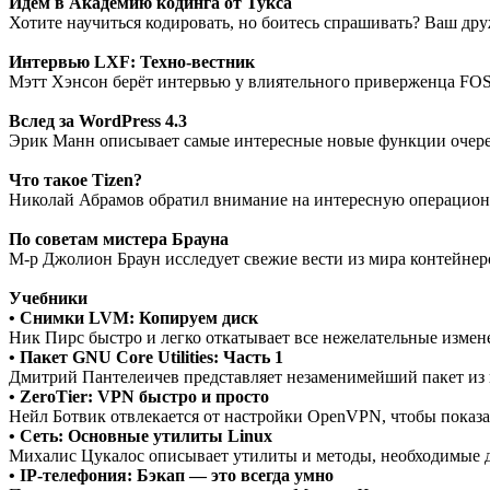
Идем в Академию кодинга от Тукса
Хотите научиться кодировать, но боитесь спрашивать? Ваш д
Интервью LXF: Техно-вестник
Мэтт Хэнсон берёт интервью у влиятельного приверженца FOS
Вслед за WordPress 4.3
Эрик Манн описывает самые интересные новые функции очере
Что такое Tizen?
Николай Абрамов обратил внимание на интересную операцион
По советам мистера Брауна
М-р Джолион Браун исследует свежие вести из мира контейнер
Учебники
• Снимки LVM: Копируем диск
Ник Пирс быстро и легко откатывает все нежелательные измен
• Пакет GNU Core Utilities: Часть 1
Дмитрий Пантелеичев представляет незаменимейший пакет из 
• ZeroTier: VPN быстро и просто
Нейл Ботвик отвлекается от настройки OpenVPN, чтобы показа
• Сеть: Основные утилиты Linux
Михалис Цукалос описывает утилиты и методы, необходимые д
• IP-телефония: Бэкап — это всегда умно