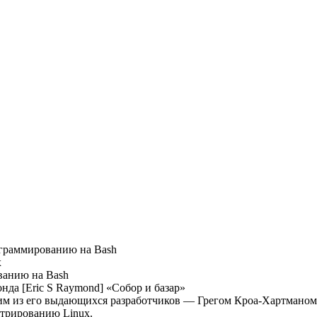
граммированию на Bash
х
ванию на Bash
нда [Eric S Raymond] «Собор и базар»
им из его выдающихся разработчиков — Грегом Кроа-Хартманом 
трированию Linux.