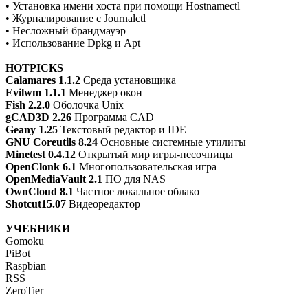
• Установка имени хоста при помощи Hostnamectl
• Журналирование с Journalctl
• Несложный брандмауэр
• Использование Dpkg и Apt
HOTPICKS
Calamares 1.1.2
Среда установщика
Evilwm 1.1.1
Менеджер окон
Fish 2.2.0
Оболочка Unix
gCAD3D 2.26
Программа CAD
Geany 1.25
Текстовый редактор и IDE
GNU Coreutils 8.24
Основные системные утилиты
Minetest 0.4.12
Открытый мир игры-песочницы
OpenClonk 6.1
Многопользовательская игра
OpenMediaVault 2.1
ПО для NAS
OwnCloud 8.1
Частное локальное облако
Shotcut15.07
Видеоредактор
УЧЕБНИКИ
Gomoku
PiBot
Raspbian
RSS
ZeroTier