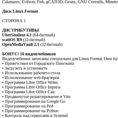
Calamares, Evilwm, Fish, gCAD3D, Geany, GNU Coreutils, Minete
Диск Linux Format
СТОРОНА 1
ДИСТРИБУТИВЫ
UberStudent 4.1
(64-битный)
wattOS R9
(32-битный)
OpenMediaVault 2.1
(32-битный)
БОНУС! 16 видеоучебников
Видеоучебники записаны специально для Linux Format. Они баз
• Приветствие от Городского Пингвина
• Загрузить и установить
• Использование рабочего стола
• Использование web-браузеров
• Программа Libre Office Writer
• Программа Libre Office Impress
• Программа Libre Office Calc
• Продвинутое редактирование в Vim
• Программирование на Google Go
• Программирование на Perl
• Программирование на Python
• Контроль над сервисами в Systemd