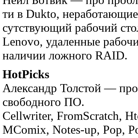
ти в Dukto, не­ра­бо­таю­щи
сут­ст­вую­щий ра­бо­чий сто
Lenovo, уда­лен­ные ра­бо­чи
наличии ложного RAID.
HotPicks
Александр Толстой — про
свободного ПО.
Cellwriter, FromScratch, H
MComix, Notes-up, Pop, Pop