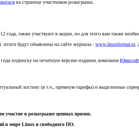
оваться
на странице участников розыгрыша.
012 года, также участвуют в акции, но для этого вам также необ
и итоги будут объявлены на сайте журнала -
www.linuxformat.ru
.
2 года подписку на печатную версию издания, компания
Юмисоф
иртуальный хостинг (в т.ч., премиум-тарифы) и выделенные сер
ми участие в розыгрыше ценных призов.
ий в мире Linux и свободного ПО.