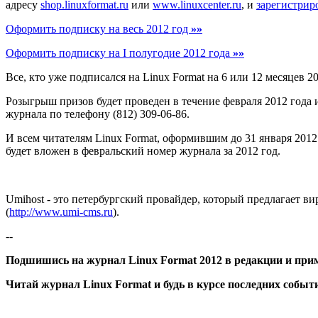
адресу
shop.linuxformat.ru
или
www.linuxcenter.ru
, и
зарегистрир
Оформить подписку на весь 2012 год
»»
Оформить подписку на I полугодие 2012 года
»»
Все, кто уже подписался на Linux Format на 6 или 12 месяцев 2
Розыгрыш призов будет проведен в течение февраля 2012 года 
журнала по телефону (812) 309-06-86.
И всем читателям Linux Format, оформившим до 31 января 201
будет вложен в февральский номер журнала за 2012 год.
Umihost - это петербургский провайдер, который предлагает в
(
http://www.umi-cms.ru
).
--
Подшишись на журнал Linux Format 2012 в редакции и при
Читай журнал Linux Format и будь в курсе последних событ